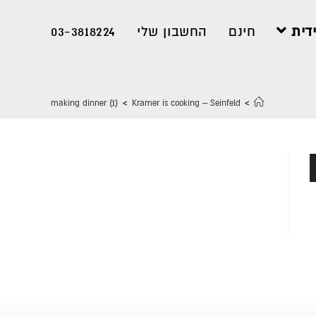
דית
חינם
החשבון שלי
03-3818224
making dinner (1)
>
Kramer is cooking – Seinfeld
>
שתמש
מקש
מעלה/למטה
די
הגביר
ו
הנמיך
וצמת