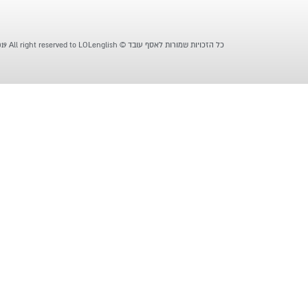
כל הזכויות שמורות לאסף עובד © Copyright - 2019 All right reserved to LOLenglish