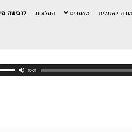
ורה לאנגלית
מאמרים
המלצות
לרכישה מיי
ה
00:00
ב
ל
כ
ל
א
ל
ע